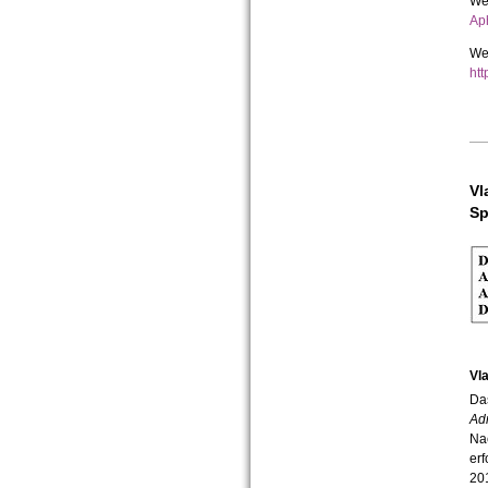
Wei
Ap
Wei
htt
Vl
Sp
Vl
Da
Ad
Na
erf
201