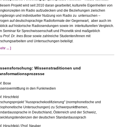
diesem Projekt wird seit 2010 daran gearbeitet, kulturelle Eigenheiten von
angkonzepten im Radio aufzudecken und die Beziehungen zwischen
angdesign und individueller Nutzung von Radio zu untersuchen –
zogen auf deutschsprachige Radioformate der Gegenwart, aber auch im
blick auf historische Radiosendungen sowie im interkulturellen Vergleich.
m Seminar für Sprechwissenschaft und Phonetik sind maßgeblich
au
Prof. Dr. Ines Bose
sowie zahlreiche Studenten/Innen mit
rschungsarbeiten und Untersuchungen beteiligt.
ehr ... ]
ssensforschung: Wissenstraditionen und
ansformationsprozesse
f. Bose
ssensvermittlung in den Funkmedien
f. Hirschfeld
rschungsprojekt "Aussprachekodifizierung" (normphonetische und
ziophonetische Untersuchungen) zu Schwerpunktthemen,
andardaussprache in Deutschland, Österreich und der Schweiz,
twicklungstendenzen der deutschen Standardaussprach
f. Hirschfeld / Prof. Neuber