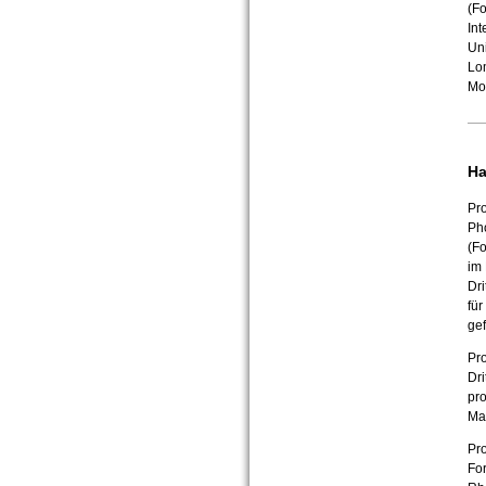
(F
Int
Uni
Lom
Mo
Ha
Pro
Ph
(F
im
Dri
für
ge
Pro
Dri
pr
Ma
Pro
Fo