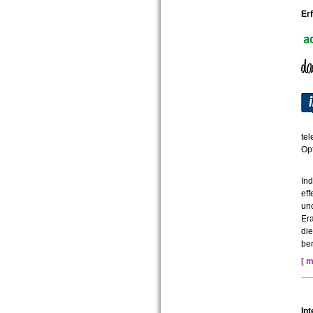
Er
te
Opt
Ind
eff
und
Era
die
ber
[ m
Int