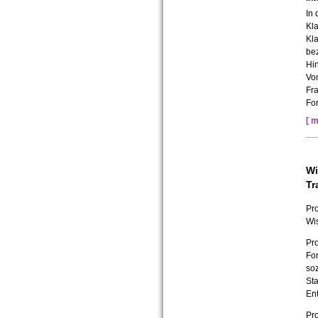
In 
Kl
Kl
be
Hin
Vo
Fr
Fo
[ m
Wi
Tr
Pro
Wi
Pro
Fo
so
St
En
Pro