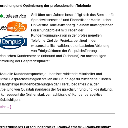
forschung und Optimierung der professionellen Telefonie
Seit über acht Jahren beschäftigt sich das Seminar für
Sprechwissenschaft und Phonetik der Martin-Luther-
Universität Halle-Wittenberg in einem umfangreichen
Forschungsprojekt mit Fragen der
Kundenkommunikation in der professionellen
Telefonie. Ziel der Projektarbeit liegt in der
wissenschaftlich validen, datenbasierten Ableitung
von Erfolgsfaktoren der Gesprächsführung im
lefonischen Kundenservice (Inbound und Outbound) zur nachhaltigen
imierung der Gesprächsqualität.
ividuelle Kundenansprache, authentisch wirkende Mitarbeiter und
ektive Gesprächsstrategien stellen die Grundlage für zufriedene Kunden
 langfristige Kundenbeziehungen dar. Hierzu bedarf es v. a. der
rbeitung von Qualitätsstandards der Gesprächsführung und -gestaltung,
 konsequent die (bisher stark vernachlässigte) Kundenperspektive
ücksichtigen.
ehr ... ]
erdisziplinäres Forschungsprojekt „Radio-Ästhetik – Radio-Identität“