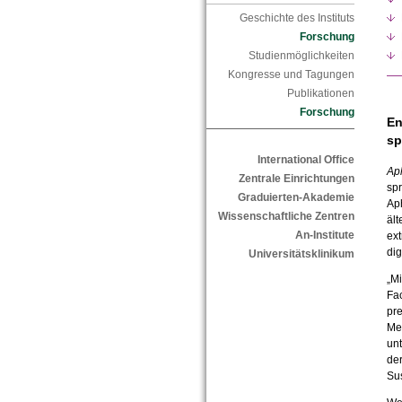
Geschichte des Instituts
Forschung
Studienmöglichkeiten
Kongresse und Tagungen
Publikationen
Forschung
En
sp
International Office
Ap
Zentrale Einrichtungen
spr
Graduierten-Akademie
Aph
Wissenschaftliche Zentren
ält
An-Institute
ext
dig
Universitätsklinikum
„Mi
Fa
pr
Men
unt
der
Su