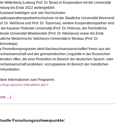
le-Wittenberg (Leitung Prof. Dr. Bose) in Kooperation mit der Universität
mburg bis Ende 2022 weitergeführt.
Russland beteiligen sich vier Hochschulen:
ptkooperationspartnerhochschule ist die Staatliche Universität Woronesh
of. Dr. Veličkova und Prof. Dr. Toporova), weitere Kooperationspartner sind
 die Kasaner Föderale Universität (Prof. Dr. Petrova), die Fernöstliche
erale Universität Wladiwostok (Prof. Dr. Nikolaeva) sowie die Erste
atliche Medizinische Setchenov-Universität in Moskau (Prof. Dr.
dorovskaja).
s Promotionsprogramm steht Nachwuchswissenschaftler*innen aus der
echwissenschaft und der germanistischen Linguistik in der Russischen
eration offen, die eine Promotion im Bereich der deutschen Sprach- oder
rechwissenschaft anstreben, vorzugsweise im Bereich der mündlichen
mmunikation.
itere Informationen zum Programm:
p://vap.sprache-interaktion.de/
ehr ... ]
tuelle Forschungsschwerpunkte: