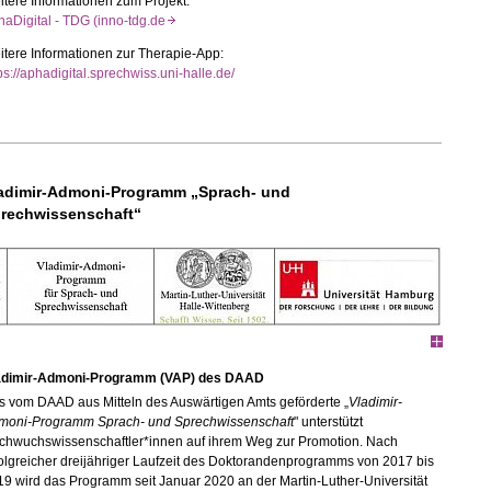
tere Informationen zum Projekt:
haDigital - TDG (inno-tdg.de
tere Informationen zur Therapie-App:
ps://aphadigital.sprechwiss.uni-halle.de/
adimir-Admoni-Programm „Sprach- und
rechwissenschaft“
adimir-Admoni-Programm (VAP) des DAAD
s vom DAAD aus Mitteln des Auswärtigen Amts geförderte „
Vladimir-
moni-Programm Sprach- und Sprechwissenschaft
" unterstützt
chwuchswissenschaftler*innen auf ihrem Weg zur Promotion. Nach
olgreicher dreijähriger Laufzeit des Doktorandenprogramms von 2017 bis
9 wird das Programm seit Januar 2020 an der Martin-Luther-Universität