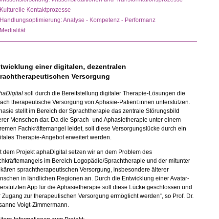
Kulturelle Kontaktprozesse
Handlungsoptimierung: Analyse - Kompetenz - Performanz
Medialität
twicklung einer digitalen, dezentralen
rachtherapeutischen Versorgung
haDigital
soll durch die Bereitstellung digitaler Therapie-Lösungen die
ach therapeutische Versorgung von Aphasie-Patient:innen unterstützen.
asie stellt im Bereich der Sprachtherapie das zentrale Störungsbild
erer Menschen dar. Da die Sprach- und Aphasietherapie unter einem
remen Fachkräftemangel leidet, soll diese Versorgungslücke durch ein
itales Therapie-Angebot erweitert werden.
t dem Projekt aphaDigital setzen wir an dem Problem des
chkräftemangels im Bereich Logopädie/Sprachtherapie und der mitunter
ekären sprachtherapeutischen Versorgung, insbesondere älterer
schen in ländlichen Regionen an. Durch die Entwicklung einer Avatar-
erstützten App für die Aphasietherapie soll diese Lücke geschlossen und
 Zugang zur therapeutischen Versorgung ermöglicht werden“, so Prof. Dr.
sanne Voigt-Zimmermann.