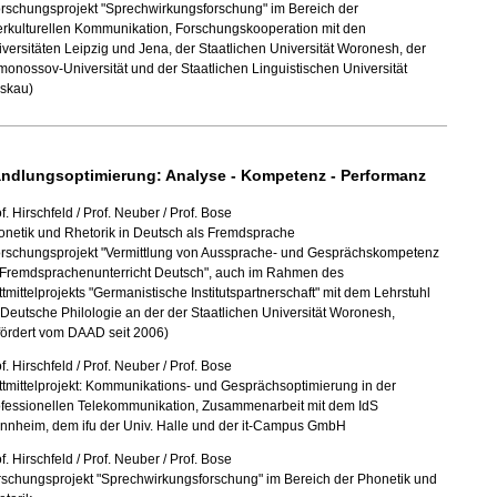
orschungsprojekt "Sprechwirkungsforschung" im Bereich der
erkulturellen Kommunikation, Forschungskooperation mit den
versitäten Leipzig und Jena, der Staatlichen Universität Woronesh, der
onossov-Universität und der Staatlichen Linguistischen Universität
skau)
ndlungsoptimierung: Analyse - Kompetenz - Performanz
f. Hirschfeld / Prof. Neuber / Prof. Bose
onetik und Rhetorik in Deutsch als Fremdsprache
orschungsprojekt "Vermittlung von Aussprache- und Gesprächskompetenz
 Fremdsprachenunterricht Deutsch", auch im Rahmen des
ttmittelprojekts "Germanistische Institutspartnerschaft" mit dem Lehrstuhl
 Deutsche Philologie an der der Staatlichen Universität Woronesh,
fördert vom DAAD seit 2006)
f. Hirschfeld / Prof. Neuber / Prof. Bose
ttmittelprojekt: Kommunikations- und Gesprächsoptimierung in der
ofessionellen Telekommunikation, Zusammenarbeit mit dem IdS
nnheim, dem ifu der Univ. Halle und der it-Campus GmbH
f. Hirschfeld / Prof. Neuber / Prof. Bose
rschungsprojekt "Sprechwirkungsforschung" im Bereich der Phonetik und