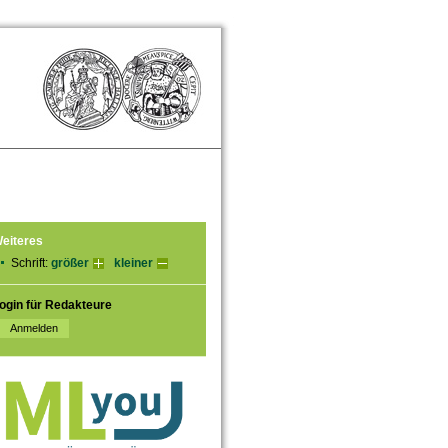
eiteres
Schrift:
größer
kleiner
ogin für Redakteure