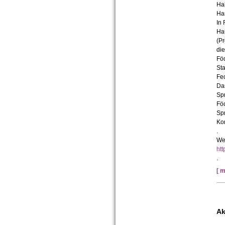
Hal
Ha
In 
Hau
(Pr
die
Föd
Sta
Fe
Da
Spr
Föd
Sp
Ko
.
We
htt
.
[ m
Ak