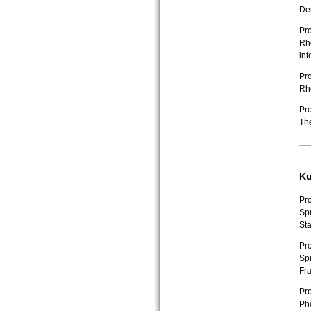
Deu
Pr
Rh
int
Pr
Rhe
Pr
The
Ku
Pro
Spr
Sta
Pro
Sp
Fra
Pro
Pho