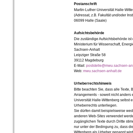
Postanschrift
Martin-Luther-Universität Halle-Witt
(Adressat, z.B. Fakultät und/oder Inst
06099 Halle (Saale)
Aufsichtsbehörde
Die zuständige Aufsichtsbehörde ist
Ministerium für Wissenschaft, Ener
Sachsen-Anhalt
Leipziger Straße 58
39112 Magdeburg
E-Mail:
poststelle@mwu.sachsen-anh
Web:
mwu.sachsen-anhalt.de
Urheberrechtshinweis
Bitte beachten Sie, dass alle Texte, 
Arrangements - soweit nicht anders er
Universität Halle-Wittenberg selbst 
Urheberrechts unterliegen.
Sie dürfen damit beispielsweise wed
anderen Web-Sites verwendet werde
zugänglichen Texte durch Dritte sti
nur unter der Bedingung zu, dass die
Wittenberg als Urheber genannt wird