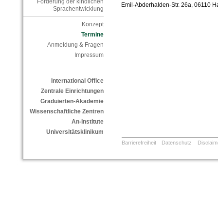
Förderung der kindlichen
Emil-Abderhalden-Str. 26a, 06110 Ha
Sprachentwicklung
Konzept
Termine
Anmeldung & Fragen
Impressum
International Office
Zentrale Einrichtungen
Graduierten-Akademie
Wissenschaftliche Zentren
An-Institute
Universitätsklinikum
Barrierefreiheit
Datenschutz
Disclaim