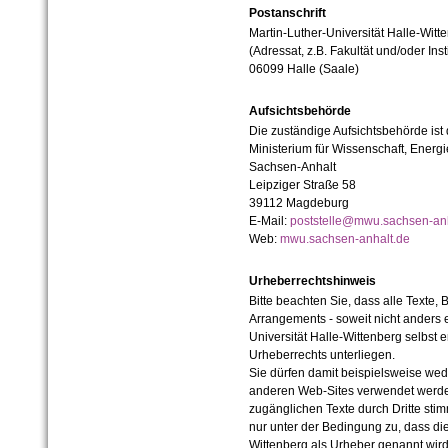
Postanschrift
Martin-Luther-Universität Halle-Witt
(Adressat, z.B. Fakultät und/oder Inst
06099 Halle (Saale)
Aufsichtsbehörde
Die zuständige Aufsichtsbehörde ist
Ministerium für Wissenschaft, Ener
Sachsen-Anhalt
Leipziger Straße 58
39112 Magdeburg
E-Mail:
poststelle@mwu.sachsen-anh
Web:
mwu.sachsen-anhalt.de
Urheberrechtshinweis
Bitte beachten Sie, dass alle Texte, 
Arrangements - soweit nicht anders er
Universität Halle-Wittenberg selbst 
Urheberrechts unterliegen.
Sie dürfen damit beispielsweise wed
anderen Web-Sites verwendet werde
zugänglichen Texte durch Dritte sti
nur unter der Bedingung zu, dass die
Wittenberg als Urheber genannt wird