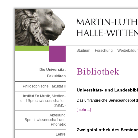
Studium
Forschung
Weiterbildu
Bibliothek
Die Universität
Fakultäten
Philosophische Fakultät II
Universitäts- und Landesbib
Institut für Musik, Medien-
Das umfangreiche Serviceangebot de
und Sprechwissenschaften
(IMMS)
[mehr ...]
Abteilung
Sprechwissenschaft und
Phonetik
Zweigbibliothek des Seminar
Lehre