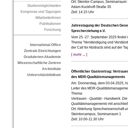
Ort: Steintor-Campus, Seminarraum 
Studienmöglichkeiten
Adam-Kuckhoff-Straße 35
Kongresse und Tagungen
Zeit: 14:15 Uhr
MitarbeiterInnen
Publikationen
Jahrestagung der Deutschen Gesel
Forschung
Sprecherziehung e.V.
Vom 25.-27. September 2025 findet 
Thema "Verständigung und Verständli
International Office
der Call for Abstracts sind auf der T
Zentrale Einrichtungen
[ mehr ... ]
Graduierten-Akademie
Wissenschaftliche Zentren
An-Institute
Öffentlicher Gastvortrag: Vertraue
Universitätsklinikum
des MDR-Qualitätsmanagements
Am Donnerstag, dem 03.04.2025, h
Leiter des MDR-Qualitätsmanagement
Thema:
Vertrauen - Qualität - Handwerk. D
Qualitätsmanagements
mit anschließ
Ort: Abteilung Sprechwissenschaft u
Steintorcampus, Seminarraum 1
Zeit: 10.00-11.30 Uhr