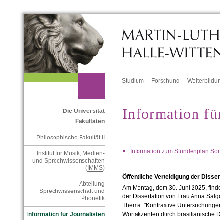
Studium
Forschung
Weiterbildu
Information fü
Die Universität
Fakultäten
Philosophische Fakultät II
Information zum Stundenplan S
Institut für Musik, Medien-
und Sprechwissenschaften
(
IMMS
)
Öffentliche Verteidigung der Disse
Abteilung
Am Montag, dem 30. Juni 2025, findet
Sprechwissenschaft und
der Dissertation von Frau Anna Salgo 
Phonetik
Thema: "Kontrastive Untersuchungen
Wortakzenten durch brasilianische 
Information für Journalisten