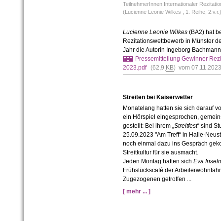
TeilnehmerInnen Internationaler Rezita
(Lucienne Leonie Wilkes , 1. Reihe, 2.v.r.
Lucienne Leonie Wilkes
(BA2) hat be
Rezitationswettbewerb in Münster d
Jahr die Autorin Ingeborg Bachmann 
Pressemitteilung Gewinner Rez
2023.pdf
(62,9
KB
) vom 07.11.202
Streiten bei Kaiserwetter
Monatelang hatten sie sich darauf vo
ein Hörspiel eingesprochen, gemeins
gestellt: Bei ihrem „
Streitfest
“ sind S
25.09.2023 "Am Treff“ in Halle-Neu
noch einmal dazu ins Gespräch geko
Streitkultur für sie ausmacht.
Jeden Montag hatten sich
Eva Insel
Frühstückscafé der Arbeiterwohnfahr
Zugezogenen getroffen ...
[ mehr ... ]