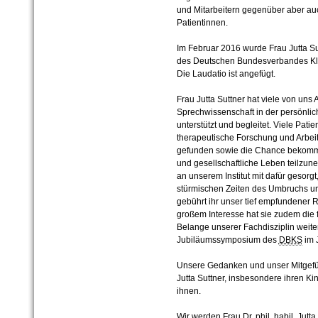
und Mitarbeitern gegenüber aber au
Patientinnen.
Im Februar 2016 wurde Frau Jutta S
des Deutschen Bundesverbandes Kli
Die Laudatio ist angefügt.
Frau Jutta Suttner hat viele von uns
Sprechwissenschaft in der persönlic
unterstützt und begleitet. Viele Pat
therapeutische Forschung und Arbei
gefunden sowie die Chance bekommen
und gesellschaftliche Leben teilzu
an unserem Institut mit dafür gesorg
stürmischen Zeiten des Umbruchs un
gebührt ihr unser tief empfundener 
großem Interesse hat sie zudem die 
Belange unserer Fachdisziplin weiter 
Jubiläumssymposium des
DBKS
im 
Unsere Gedanken und unser Mitgefühl
Jutta Suttner, insbesondere ihren Kin
ihnen.
Wir werden Frau Dr. phil. habil. Jut