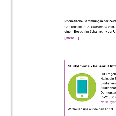
Phonetische Sammlung in der Zeits
Chefredakteur
Cai Brockmann
vom A
einem Besuch im Schallarchiv der Un
[ mehr ... ]
StudyPhone - bei Anruf Inf
Für Fragen
Halle, die
Studieneins
Studienbot
Donnerstag
55-21550 o
studyp
Wir freuen uns auf deinen Anruf!