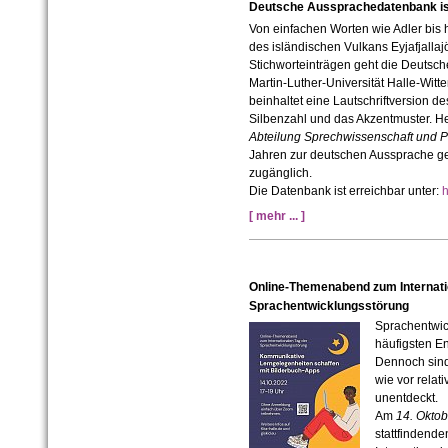
Deutsche Aussprachedatenbank ist 
Von einfachen Worten wie Adler bi
des isländischen Vulkans Eyjafjallaj
Stichworteinträgen geht die Deuts
Martin-Luther-Universität Halle-Witt
beinhaltet eine Lautschriftversion d
Silbenzahl und das Akzentmuster. H
Abteilung Sprechwissenschaft und P
Jahren zur deutschen Aussprache gefo
zugänglich.
Die Datenbank ist erreichbar unter:
h
[ mehr ... ]
Online-Themenabend zum Internati
Sprachentwicklungsstörung
Sprachentwic
häufigsten En
Dennoch sind
wie vor relat
unentdeckt.
Am
14. Okto
stattfindende