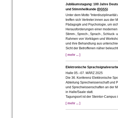
Jubiläumstagung: 100 Jahre Deuts
und Stimmheilkunde (
DGSS
)
Unter dem Motto "Interdisziplinaritä
treffen sich Vertreter:innen aus der
Pädagogik und Psychologie, um sic
Herausforderungen einer modernen 
Stimm-, Sprech-, Sprach-, Schluck-
Rahmen von Vorträgen und Workshop
und ihre Behandlung aus unterschie
Sicht der Betroffenen näher beleucht
[ mehr ... ]
Elektronische Sprachsignalverarb
Halle 05.–07. MÄRZ 2025
Die 36. Konferenz Elektronische Spr
Abteilung Sprechwissenschaft und Pho
und Sprechwissenschaften an der Mar
in Halle/Saale statt.
Tagungsort ist der Steintor-Campus 
[ mehr ... ]