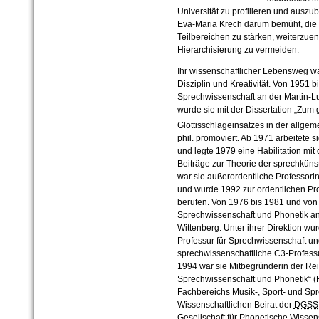
Universität zu profilieren und aus
Eva-Maria Krech darum bemüht, die 
Teilbereichen zu stärken, weiterzuen
Hierarchisierung zu vermeiden.
Ihr wissenschaftlicher Lebensweg war
Disziplin und Kreativität. Von 1951 b
Sprechwissenschaft an der Martin-Lu
wurde sie mit der Dissertation „Zu
Glottisschlageinsatzes in der allge
phil. promoviert. Ab 1971 arbeitete 
und legte 1979 eine Habilitation mit
Beiträge zur Theorie der sprechküns
war sie außerordentliche Professorin
und wurde 1992 zur ordentlichen Pro
berufen. Von 1976 bis 1981 und von 19
Sprechwissenschaft und Phonetik an 
Wittenberg. Unter ihrer Direktion wu
Professur für Sprechwissenschaft un
sprechwissenschaftliche C3-Profes
1994 war sie Mitbegründerin der Rei
Sprechwissenschaft und Phonetik“ (
Fachbereichs Musik-, Sport- und Spr
Wissenschaftlichen Beirat der
DGSS
Gesellschaft für Phonetische Wissen