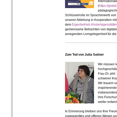
Internationa
(
https://gisk
pädagogische 
Schlüsselrolle im Spracherwerb von K
unserer Abteilung in Kooperation mi
dem
Eigenbetrieb Kindertagesstätt
gemeinsame Betrachten von digitale
anregenden Lerngelegenheit für die
Zum Tod von Jutta Suttner
Wir müssen le
hochgeschätz
Frau Dr. phil.
schwerer Kran
Wir trauern u
inspirierende
insbesondere
ihre Forschun
weiter entwic
In Erinnerung bleiben uns Ihre Freun
zugewandtes und offenes Wesen uns