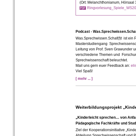
(Ort: Melanchthonianum, Hörsaal 
Ringvorlesung_Spiele_WS20
Podcast - Was.Sprechwissen.Schaf
Was.Sprechwissen.Schaf(f)t ist ein
Masterstudiengang ⁠Sprechwissensch
Leitung von Prof. Sven Grawunder 
verschiedene Themen und Forschu
Sprechwissenschaft beleuchtet.
Mail uns gern euer Feedback an:
el
Viel Spaß!
[ mehr ... ]
Weiterbildungsprojekt „Kinde
„Kinderleicht sprechen… von Anfa
Pädagogische Fachkräfte und Stud
Ziel der Kooperationsinitiative „Kin
Abteilung Sprechwissenschaft und P