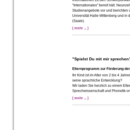
Informationen zu den Schwerpunkten 
"Internationales" bereit hält. Neunze
Studienangebote vor und berichten ü
Universität Halle-Wittenberg und in 
(Saale).
[ mehr ... ]
"Spielst Du mit mir sprechen
Elternprogramm zur Förderung der
Ihr Kind ist im Alter von 2 bis 4 Ja
seine sprachliche Entwicklung?
Wir laden Sie herzlich zu einem Elte
Sprechwissenschaft und Phonetik orga
[ mehr ... ]