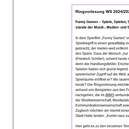
Ringvorlesung WS 2024/20
Funny Games – Spiele, Spielen, 
stände der Musik-, Medien- und
͏͏͏͏͏͏ ͏͏͏͏͏͏͏͏͏͏͏͏͏͏͏͏͏͏͏͏͏͏͏͏
In dem Spielfilm „Funny Games“ v
Spielbegriff in einen gewalttäti
gebracht, der meilen-weit entfernt
des Spiels. Dass der Mensch „nur 
(Friedrich Schiller), scheint heut
denn die Handlungsfelder, Ersch
Spielen haben sich grund-legend 
spielerischer Zugriff auf die Welt,
Spielräume eröffnet er? Wo lauer
heute? Die Ringvorlesung möchte
anhand von Beispielen aus den F
nachgehen, die im
IMMS
verbunde
der Musikwissenschaft, Musikpäd
Kommunikationswissenschaft sowi
Zugleich möchten wir hiermit ein
Stadt Halle leisten: „Komm raus z
Hier geht es zu den einzelnen T