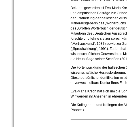
Bekannt geworden ist Eva-Maria Krec
und empirischen Beiträge zur Ortho
der Erarbeitung der halleschen Aussp
Mitherausgeberin des „Wörterbuchs 
des „Großen Wörterbuch der deutsch
Mitautorin des „Deutschen Aussprac
forschte und lehrte sie zur sprechk
(„Vortragskunst“, 1987) sowie zur S
(„Sprechwirkung“, 1991). Zudem hat
wissenschaftlichen Oeuvres ihres M
die Neuauflage seiner Schriften (201
Die Fortentwicklung der halleschen 
wissenschaftliche Herausforderung,
Diese persönliche Identifikation mit
unverwechselbare Kontur ihres Fach
Eva-Maria Krech hat sich um die Sp
Wir werden ihr Ansehen in ehrend
Die Kolleginnen und Kollegen der Ab
Phonetik