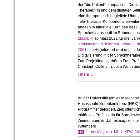
den*die Patient*in anpassen. Die tri
Therapeut*in und dem digitalen Setti
eine therapeutisch begleitete Übun
Tele-Therapie-Komponente erweiter
aphaTRIA
bildet die Kernidee des F
Sprechwissenschaft im Rahmen des 
tdg.de/
) ab März 2021 für drei Jah
strukturwandel.de/de/wir---wandel-d
2061.html
) gefördert wird und in 
Digitalisierung in der Sprachtherapi
Zum Projektteam gehören Frau Prof.
Christoph Collmann, Julia Werth und
[ mehr ... ]
An der Universität gibt es insgesamt
Hochschulrektorenkonferenz (HRK) 
Programms“ gefördert. Ziel: öffentlic
erklärt die Professorin für Sprechwi
Zimmermann im Jahresmagazin der Ma
Wittenberg
JahresMagazin_MLU_KFW_201