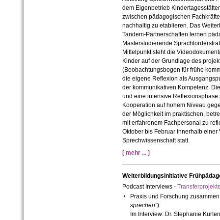
dem Eigenbetrieb Kindertagesstätten H
zwischen pädagogischen Fachkräften 
nachhaltig zu etablieren. Das Weiterb
Tandem-Partnerschaften lernen päd
Masterstudierende Sprachförderstrat
Mittelpunkt steht die Videodokumen
Kinder auf der Grundlage des proj
(Beobachtungsbogen für frühe kommu
die eigene Reflexion als Ausgangsp
der kommunikativen Kompetenz. Die 
und eine intensive Reflexionsphase 
Kooperation auf hohem Niveau gegeb
der Möglichkeit im praktischen, betr
mit erfahrenem Fachpersonal zu reflek
Oktober bis Februar innerhalb einer
Sprechwissenschaft statt.
[ mehr ... ]
Weiterbildungsinitiative Frühpäda
Podcast Interviews -
Transferprojek
Praxis und Forschung zusammen 
sprechen"
)
Im Interview: Dr. Stephanie Kurte