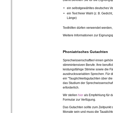
Damit bereiten Sie für die Eignungsp
ein selbstgewähltes deutsches Vo
ein Text freier Wahl (z. B. Gedic
Länge)
Texthilfen dürfen verwendet werden, 
Weitere Informationen zur Eignungsp
Phoniatrisches Gutachten
Sprechwissenschaftler/-innen gehör
stimmintensiven Berufe. Ihre berufli
leistungsfähige Stimme sowie die Fä
ausdrucksvariablen Sprechen. Für d
ein "Tauglichkeitsgutachten über die
das Studium der Sprechwissenschaft
erforderlich.
Wir stellen
hier
als Empfehlung für d
Formular zur Verfügung.
Das Gutachten sollte zum Zeitpunkt d
Monate sein und muss die Tauglichkei