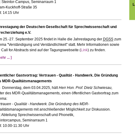
t: Steintor-Campus, Seminarraum 1
L
am-Kuckhoff-Straße 35
t: 14:15 Uhr
hrestagung der Deutschen Gesellschaft für Sprechwissenschaft und
recherziehung e.V.
 25.-27. September 2025 findet in Halle die Jahrestagung der
DGSS
zum
ma "Verständigung und Verständlichkeit" statt. Mehr Informationen sowie
 Call for Abstracts sind auf der Tagungswebseite (
Link
) zu finden.
ehr ... ]
fentlicher Gastvortrag: Vertrauen - Qualität - Handwerk. Die Gründung
s MDR-Qualitätsmanagements
 Donnerstag, dem 03.04.2025, hält
Herr Hon. Prof. Dietz Schwiesau,
iter des MDR-Qualitätsmanagements, einen öffentlichen Gastvortrag zum
ema:
rtrauen - Qualität - Handwerk. Die Gründung des MDR-
alitätsmanagements
mit anschließender Möglichkeit zur Diskussion.
: Abteilung Sprechwissenschaft und Phonetik,
eintorcampus, Seminarraum 1
t: 10.00-11.30 Uhr