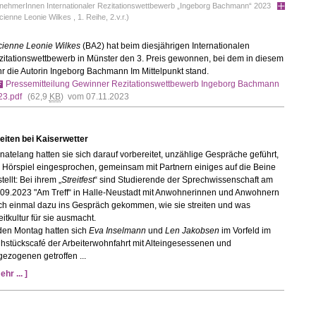
lnehmerInnen Internationaler Rezitationswettbewerb „Ingeborg Bachmann“ 2023
cienne Leonie Wilkes , 1. Reihe, 2.v.r.)
cienne Leonie Wilkes
(BA2) hat beim diesjährigen Internationalen
zitationswettbewerb in Münster den 3. Preis gewonnen, bei dem in diesem
r die Autorin Ingeborg Bachmann Im Mittelpunkt stand.
Pressemitteilung Gewinner Rezitationswettbewerb Ingeborg Bachmann
23.pdf
(62,9
KB
) vom 07.11.2023
eiten bei Kaiserwetter
atelang hatten sie sich darauf vorbereitet, unzählige Gespräche geführt,
 Hörspiel eingesprochen, gemeinsam mit Partnern einiges auf die Beine
tellt: Bei ihrem „
Streitfest
“ sind Studierende der Sprechwissenschaft am
.09.2023 "Am Treff“ in Halle-Neustadt mit Anwohnerinnen und Anwohnern
ch einmal dazu ins Gespräch gekommen, wie sie streiten und was
eitkultur für sie ausmacht.
den Montag hatten sich
Eva Inselmann
und
Len Jakobsen
im Vorfeld im
hstückscafé der Arbeiterwohnfahrt mit Alteingesessenen und
ezogenen getroffen ...
ehr ... ]