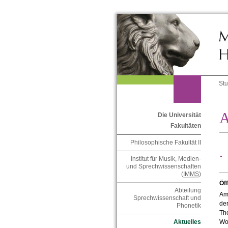
St
A
Die Universität
Fakultäten
Philosophische Fakultät II
Institut für Musik, Medien-
und Sprechwissenschaften
(
IMMS
)
Öf
Abteilung
Am 
Sprechwissenschaft und
der
Phonetik
Th
Wo
Aktuelles