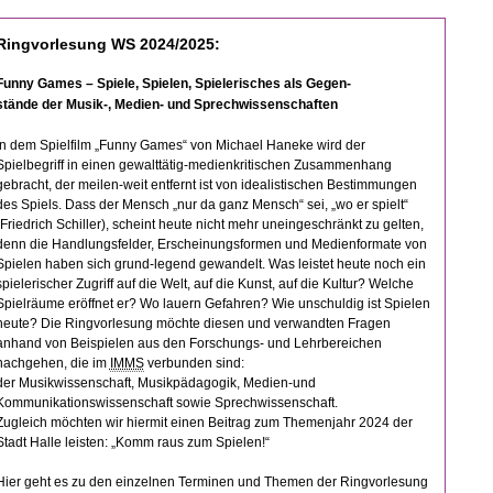
Ringvorlesung WS 2024/2025:
Funny Games – Spiele, Spielen, Spielerisches als Gegen-
stände der Musik-, Medien- und Sprechwissenschaften
In dem Spielfilm „Funny Games“ von Michael Haneke wird der
Spielbegriff in einen gewalttätig-medienkritischen Zusammenhang
gebracht, der meilen-weit entfernt ist von idealistischen Bestimmungen
des Spiels. Dass der Mensch „nur da ganz Mensch“ sei, „wo er spielt“
(Friedrich Schiller), scheint heute nicht mehr uneingeschränkt zu gelten,
denn die Handlungsfelder, Erscheinungsformen und Medienformate von
Spielen haben sich grund-legend gewandelt. Was leistet heute noch ein
spielerischer Zugriff auf die Welt, auf die Kunst, auf die Kultur? Welche
Spielräume eröffnet er? Wo lauern Gefahren? Wie unschuldig ist Spielen
heute? Die Ringvorlesung möchte diesen und verwandten Fragen
anhand von Beispielen aus den Forschungs- und Lehrbereichen
nachgehen, die im
IMMS
verbunden sind:
der Musikwissenschaft, Musikpädagogik, Medien-und
Kommunikationswissenschaft sowie Sprechwissenschaft.
Zugleich möchten wir hiermit einen Beitrag zum Themenjahr 2024 der
Stadt Halle leisten: „Komm raus zum Spielen!“
Hier geht es zu den einzelnen Terminen und Themen der Ringvorlesung