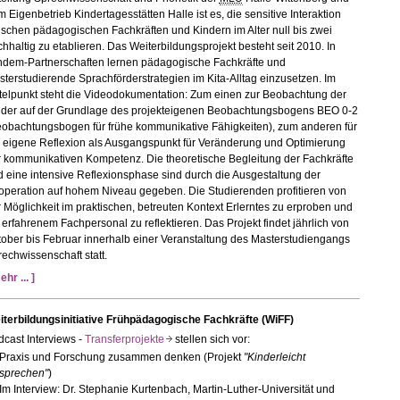
 Eigenbetrieb Kindertagesstätten Halle ist es, die sensitive Interaktion
schen pädagogischen Fachkräften und Kindern im Alter null bis zwei
hhaltig zu etablieren. Das Weiterbildungsprojekt besteht seit 2010. In
ndem-Partnerschaften lernen pädagogische Fachkräfte und
terstudierende Sprachförderstrategien im Kita-Alltag einzusetzen. Im
telpunkt steht die Videodokumentation: Zum einen zur Beobachtung der
nder auf der Grundlage des projekteigenen Beobachtungsbogens BEO 0-2
eobachtungsbogen für frühe kommunikative Fähigkeiten), zum anderen für
e eigene Reflexion als Ausgangspunkt für Veränderung und Optimierung
r kommunikativen Kompetenz. Die theoretische Begleitung der Fachkräfte
 eine intensive Reflexionsphase sind durch die Ausgestaltung der
operation auf hohem Niveau gegeben. Die Studierenden profitieren von
 Möglichkeit im praktischen, betreuten Kontext Erlerntes zu erproben und
 erfahrenem Fachpersonal zu reflektieren. Das Projekt findet jährlich von
ober bis Februar innerhalb einer Veranstaltung des Masterstudiengangs
echwissenschaft statt.
ehr ... ]
iterbildungsinitiative Frühpädagogische Fachkräfte (WiFF)
cast Interviews -
Transferprojekte
stellen sich vor:
Praxis und Forschung zusammen denken (Projekt
"Kinderleicht
sprechen"
)
Im Interview: Dr. Stephanie Kurtenbach, Martin-Luther-Universität und