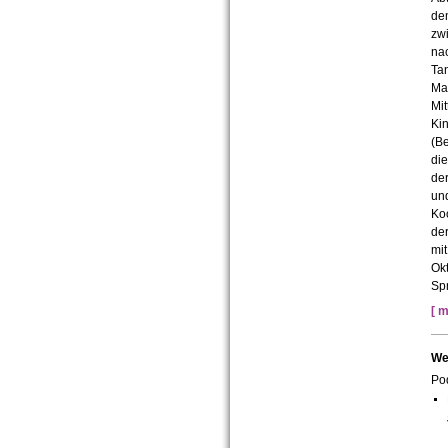
dem
zwi
nac
Ta
Mas
Mit
Ki
(B
di
de
und
Ko
der
mit
Okt
Spr
[ m
We
Pod