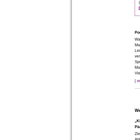
Po
Wa
Ma
Le
ve
Spr
Ma
Vie
[ m
We
„K
Pä
Zie
Ab