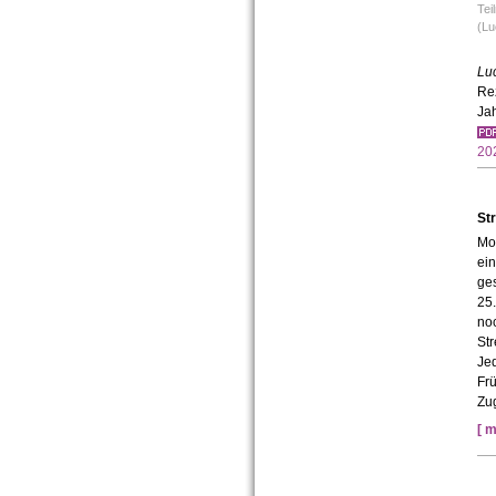
Tei
(Lu
Lu
Re
Jah
20
Str
Mon
ein
ges
25
no
Str
Je
Frü
Zug
[ m