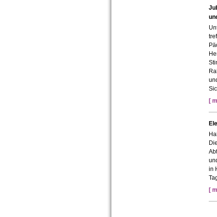
Ju
un
Unt
tre
Pä
He
Sti
Ra
und
Sic
[ m
El
Ha
Die
Abt
und
in 
Tag
[ m