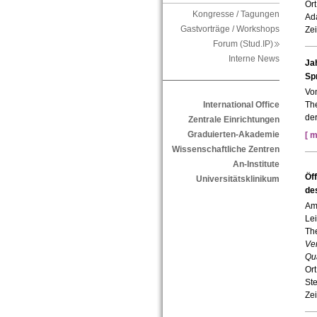
Or
Kongresse / Tagungen
Ad
Gastvorträge / Workshops
Zei
Forum (Stud.IP)
Interne News
Ja
Sp
Vom
The
International Office
der
Zentrale Einrichtungen
Graduierten-Akademie
[ m
Wissenschaftliche Zentren
An-Institute
Öf
Universitätsklinikum
de
Am
Le
Th
Ve
Qu
Ort
St
Zei