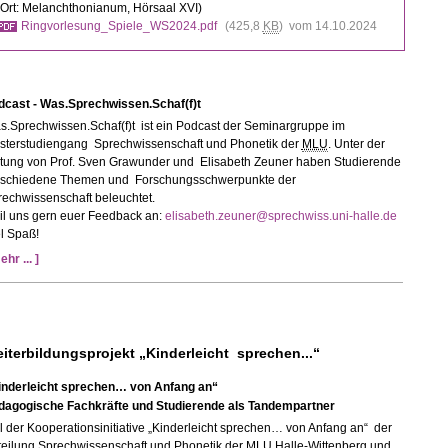
(Ort: Melanchthonianum, Hörsaal XVI)
Ringvorlesung_Spiele_WS2024.pdf
(425,8
KB
) vom 14.10.2024
dcast - Was.Sprechwissen.Schaf(f)t
s.Sprechwissen.Schaf(f)t ist ein Podcast der Seminargruppe im
sterstudiengang ⁠Sprechwissenschaft und Phonetik⁠ der
MLU
. Unter der
itung von Prof. Sven Grawunder und Elisabeth Zeuner haben Studierende
rschiedene Themen und Forschungsschwerpunkte der
echwissenschaft beleuchtet.
il uns gern euer Feedback an:
elisabeth.zeuner@sprechwiss.uni-halle.de
l Spaß!
ehr ... ]
iterbildungsprojekt „Kinderleicht sprechen...“
inderleicht sprechen… von Anfang an“
dagogische Fachkräfte und Studierende als Tandempartner
l der Kooperationsinitiative „Kinderleicht sprechen… von Anfang an“ der
teilung Sprechwissenschaft und Phonetik der
MLU
Halle-Wittenberg und