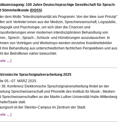
biläumstagung: 100 Jahre Deutschsprachige Gesellschaft für Sprach-
d Stimmheilkunde (
DGSS
)
er dem Motto "Interdisziplinarität als Programm: Von der Idee zum Prinzip"
ffen sich Vertreter:innen aus der Medizin, Sprechwissenschaft, Logopädie,
dagogik und Psychologie, um sich über die Chancen und
rausforderungen einer modernen interdisziplinären Behandlung von
mm-, Sprech-, Sprach-, Schluck- und Hörstörungen auszutauschen. In
hmen von Vorträgen und Workshops werden einzelne Krankheitsbilder
 ihre Behandlung aus unterschiedlichen fachlichen Perspektiven und aus
ht der Betroffenen näher beleuchtet.
ehr ... ]
ektronische Sprachsignalverarbeitung 2025
lle 05.–07. MÄRZ 2025
 36. Konferenz Elektronische Sprachsignalverarbeitung findet an der
eilung Sprechwissenschaft und Phonetik des Instituts für Musik-, Medien-
 Sprechwissenschaften an der Martin-Luther-Universität Halle-Wittenberg
Halle/Saale statt.
ungsort ist der Steintor-Campus im Zentrum der Stadt.
ehr ... ]