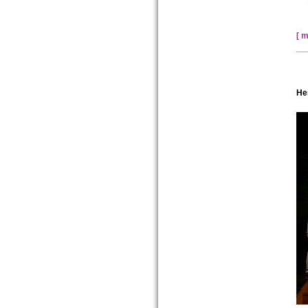
[ m
He