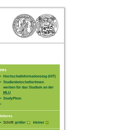
inks
Hochschulinformationstag (HIT)
StudienbotschafterInnen
werben für das Studium an der
MLU
StudyPhon
eiteres
Schrift:
größer
kleiner